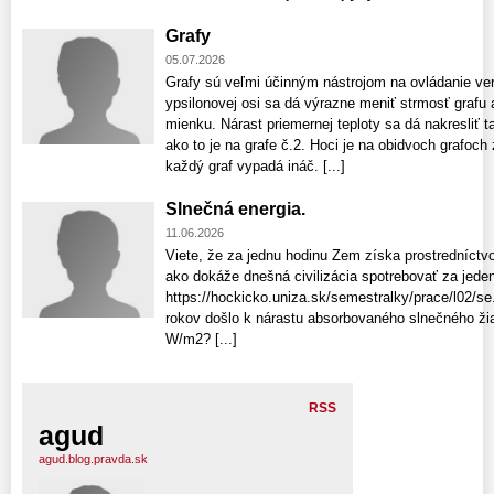
Grafy
05.07.2026
Grafy sú veľmi účinným nástrojom na ovládanie ve
ypsilonovej osi sa dá výrazne meniť strmosť grafu
mienku. Nárast priemernej teploty sa dá nakresliť ta
ako to je na grafe č.2. Hoci je na obidvoch grafoch
každý graf vypadá ináč. [...]
Slnečná energia.
11.06.2026
Viete, že za jednu hodinu Zem získa prostredníctvo
ako dokáže dnešná civilizácia spotrebovať za jede
https://hockicko.uniza.sk/semestralky/prace/l02/se
rokov došlo k nárastu absorbovaného slnečného ž
W/m2? [...]
RSS
agud
agud.blog.pravda.sk