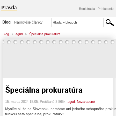
Registrácia
Prihlásenie
Blog
Najnovšie články
Najčítanejšie články
Blog
>
agud
>
Špeciálna prokuratúra
Najkomentovanejšie články
Zoznam blogov
Komerčné blogy
Špeciálna prokuratúra
15. marca 2024 18:05
, Prečítané 3 865x,
agud
,
Nezaradené
Myslíte si, že na Slovensku nemáme ani jedného schopného prokurá
funkciu šéfa špeciálnej prokuratúry?