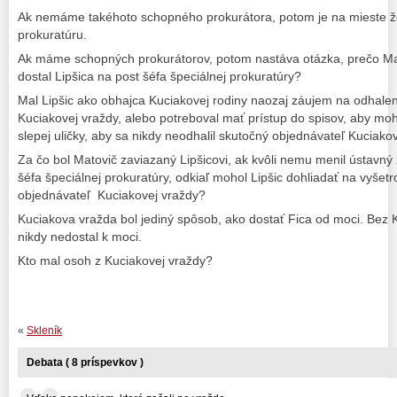
Ak nemáme takéhoto schopného prokurátora, potom je na mieste že
prokuratúru.
Ak máme schopných prokurátorov, potom nastáva otázka, prečo Ma
dostal Lipšica na post šéfa špeciálnej prokuratúry?
Mal Lipšic ako obhajca Kuciakovej rodiny naozaj záujem na odhale
Kuciakovej vraždy, alebo potreboval mať prístup do spisov, aby mo
slepej uličky, aby sa nikdy neodhalil skutočný objednávateľ Kuciako
Za čo bol Matovič zaviazaný Lipšicovi, ak kvôli nemu menil ústavný
šéfa špeciálnej prokuratúry, odkiaľ mohol Lipšic dohliadať na vyšetr
objednávateľ Kuciakovej vraždy?
Kuciakova vražda bol jediný spôsob, ako dostať Fica od moci. Bez 
nikdy nedostal k moci.
Kto mal osoh z Kuciakovej vraždy?
«
Skleník
Debata ( 8 príspevkov )