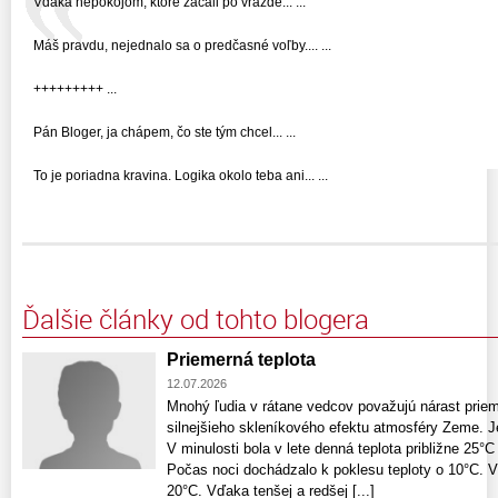
Vďaka nepokojom, ktoré začali po vražde... ...
Máš pravdu, nejednalo sa o predčasné voľby.... ...
+++++++++ ...
Pán Bloger, ja chápem, čo ste tým chcel... ...
To je poriadna kravina. Logika okolo teba ani... ...
Ďalšie články od tohto blogera
Priemerná teplota
12.07.2026
Mnohý ľudia v rátane vedcov považujú nárast priem
silnejšieho skleníkového efektu atmosféry Zeme. J
V minulosti bola v lete denná teplota približne 25°C
Počas noci dochádzalo k poklesu teploty o 10°C. V 
20°C. Vďaka tenšej a redšej [...]