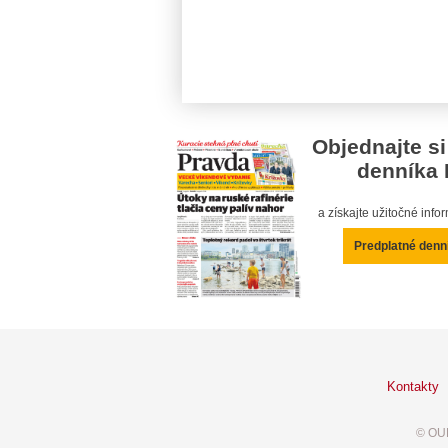
Objednajte si
denníka 
a získajte užitočné inf
Predplatné denn
Kontakty
© OUR