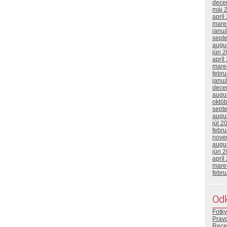
dece
máj 
apríl
mare
janu
sept
augu
jún 
apríl
mare
febr
janu
dece
augu
októ
sept
augu
júl 2
febr
nove
augu
jún 
apríl
mare
febr
Od
Fotky
Prav
Rece