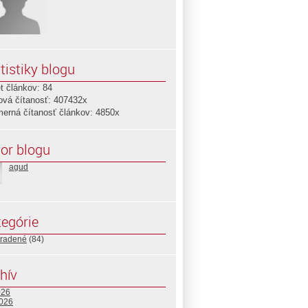
tistiky blogu
t článkov: 84
ová čítanosť: 407432x
merná čítanosť článkov: 4850x
or blogu
agud
egórie
radené
(84)
hív
026
2026