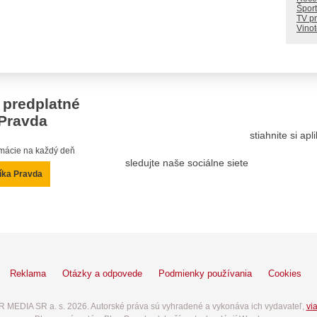
Šport
TV p
Vino
 predplatné
Pravda
stiahnite si ap
ormácie na každý deň
sledujte naše sociálne siete
íka Pravda
Reklama
Otázky a odpovede
Podmienky používania
Cookies
 MEDIA SR a. s. 2026. Autorské práva sú vyhradené a vykonáva ich vydavateľ,
via