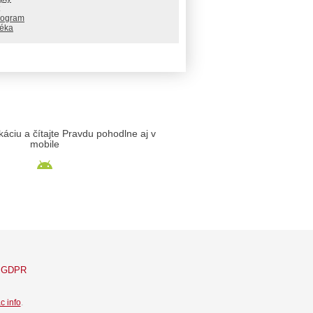
rogram
téka
likáciu a čítajte Pravdu pohodlne aj v
mobile
GDPR
c info
.