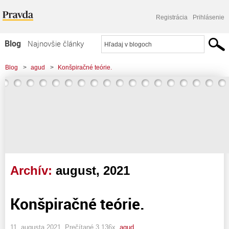
Registrácia
Prihlásenie
Blog
Najnovšie články
Najčítanejšie články
Blog
>
agud
>
Konšpiračné teórie.
Najkomentovanejšie články
Zoznam blogov
Komerčné blogy
Archív:
august, 2021
Konšpiračné teórie.
11. augusta 2021, Prečítané 3 136x,
agud