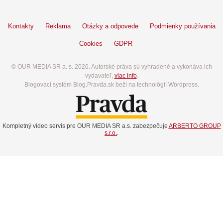
Kontakty
Reklama
Otázky a odpovede
Podmienky používania
Cookies
GDPR
© OUR MEDIA SR a. s. 2026. Autorské práva sú vyhradené a vykonáva ich
vydavateľ,
viac info
.
Blogovací systém Blog.Pravda.sk beží na technológií Wordpress.
Kompletný video servis pre OUR MEDIA SR a.s. zabezpečuje
ARBERTO GROUP
s.r.o.
.