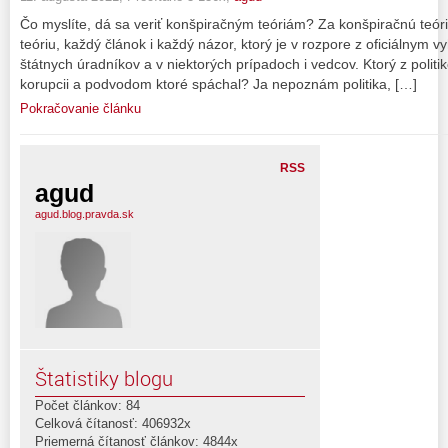
Čo myslíte, dá sa veriť konšpiračným teóriám? Za konšpiračnú teó
teóriu, každý článok i každý názor, ktorý je v rozpore z oficiálnym v
štátnych úradníkov a v niektorých prípadoch i vedcov. Ktorý z polit
korupcii a podvodom ktoré spáchal? Ja nepoznám politika, […]
Pokračovanie článku
RSS
agud
agud.blog.pravda.sk
Štatistiky blogu
Počet článkov: 84
Celková čítanosť: 406932x
Priemerná čítanosť článkov: 4844x